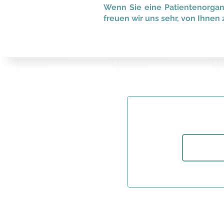
Wenn Sie eine Patientenorgani
freuen wir uns sehr, von Ihnen 
or address:
 NATIONAL DE LA SANTE ET DE
ERCHE MEDICALE (INSERM)
OLBIAC 101, PARIS 75654,
OUSSEMART
ur des Universités -