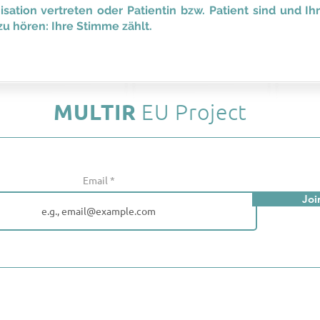
sation vertreten oder Patientin bzw. Patient sind und Ih
zu hören: Ihre Stimme zählt.
MULTIR
EU Project
Join our mailing list! Don’t miss out!
Email
Joi