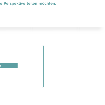
re Perspektive teilen möchten,
HOME
Project
n
About us
Resources
News & More
For Patients
Contact