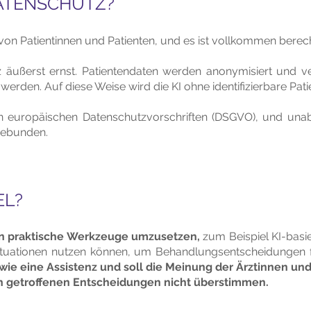
DATENSCHUTZ?
 von Patientinnen und Patienten, und es ist vollkommen berech
ußerst ernst. Patientendaten werden anonymisiert und ver
den. Auf diese Weise wird die KI ohne identifizierbare Patie
en europäischen Datenschutzvorschriften (DSGVO), und una
ngebunden.
EL?
e in praktische Werkzeuge umzusetzen,
zum Beispiel KI-basi
 Situationen nutzen können, um Behandlungsentscheidungen f
 wie eine Assistenz und soll die Meinung der Ärztinnen u
n getroffenen Entscheidungen nicht überstimmen.