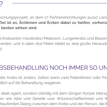
?
schungsprojekt, an dem 17 Partnereinrichtungen aus10 Länder
Ziel ist es, Ärztinnen und Ärzten dabei zu helfen, vorhe
 besten wirken wird.
rei Krebsarten: Hautkrebs/Melanom, Lungenkrebs und Blasenk
rden, und in allen drei Fällen bleibt es eine große Herau
d.
REBSBEHANDLUNG NOCH IMMER SO U
der Krebs ist anders. Selbst wenn zwei Patientinnen oder Pa
edlich auf die Behandlung reagieren.
t allein agiert, sondern ständig mit dem übrigen Körper inte
ren wie Alter und Genetik usw. Wissenschaftlerinnen und 
tlaufenden Dialog zwischen dem Krebs und der Person, die ihn